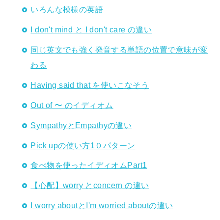
いろんな模様の英語
I don't mind と I don't care の違い
同じ英文でも強く発音する単語の位置で意味が変
わる
Having said that を使いこなそう
Out of 〜 のイディオム
SympathyとEmpathyの違い
Pick upの使い方1０パターン
食べ物を使ったイディオムPart1
【心配】worry とconcern の違い
I worry aboutとI'm worried aboutの違い