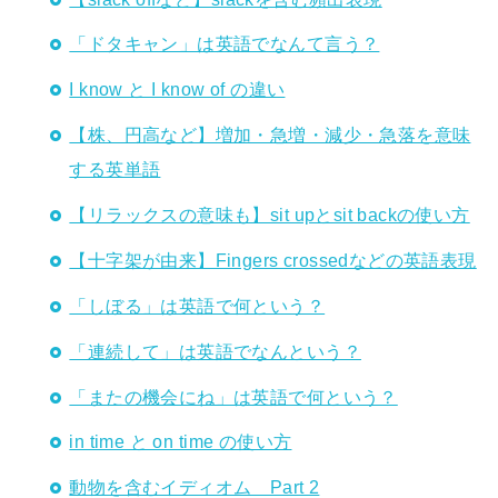
「ドタキャン」は英語でなんて言う？
I know と I know of の違い
【株、円高など】増加・急増・減少・急落を意味
する英単語
【リラックスの意味も】sit upとsit backの使い方
【十字架が由来】Fingers crossedなどの英語表現
「しぼる」は英語で何という？
「連続して」は英語でなんという？
「またの機会にね」は英語で何という？
in time と on time の使い方
動物を含むイディオム Part 2