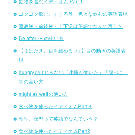
動物を含むイディオム Part１
ゴクゴク飲む、すする等 色々な飲むの英語表現
裏表逆・前後逆・上下逆は英語でなんて言う？
Be after 〜 の使い方
【まばたき、目を細める etc】目の動きの英語表
現
hungryだけじゃない「小腹がすいた」「腹ぺこ」
等の言い方
might as wellの使い方
食べ物を使ったイディオムPart３
朝型、夜型って英語でなんていう？
食べ物を使ったイディオムPart2