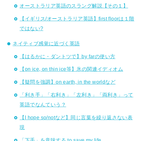
オーストラリア英語のスラング解説【その１】
【イギリス/オーストラリア英語】first floorは１階
ではない?
ネイティブ感覚に近づく英語
【はるかに・ダントツで】by farの使い方
【on ice, on thin ice等】氷の関連イディオム
【疑問を強調】on earth, in the worldなど
「利き手」「右利き」「左利き」「両利き」って
英語でなんていう？
【I hope so/notなど】同じ言葉を繰り返さない表
現
「下手」を意味する to save my life