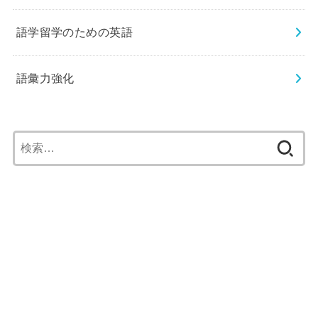
語学留学のための英語
語彙力強化
検
索: