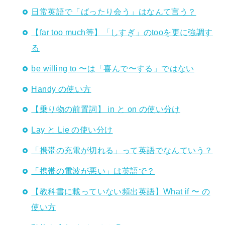
日常英語で「ばったり会う」はなんて言う？
【far too much等】「しすぎ」のtooを更に強調す
る
be willing to 〜は「喜んで〜する」ではない
Handy の使い方
【乗り物の前置詞】 in と on の使い分け
Lay と Lie の使い分け
「携帯の充電が切れる」って英語でなんていう？
「携帯の電波が悪い」は英語で？
【教科書に載っていない頻出英語】What if 〜 の
使い方