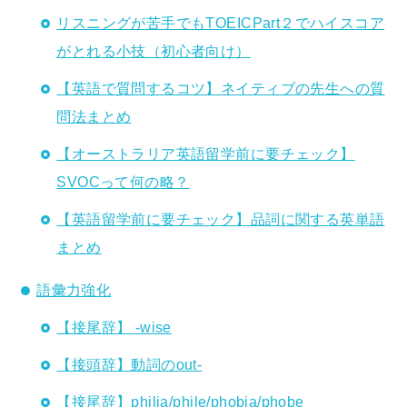
リスニングが苦手でもTOEICPart２でハイスコア
がとれる小技（初心者向け）
【英語で質問するコツ】ネイティブの先生への質
問法まとめ
【オーストラリア英語留学前に要チェック】
SVOCって何の略？
【英語留学前に要チェック】品詞に関する英単語
まとめ
語彙力強化
【接尾辞】 -wise
【接頭辞】動詞のout-
【接尾辞】philia/phile/phobia/phobe