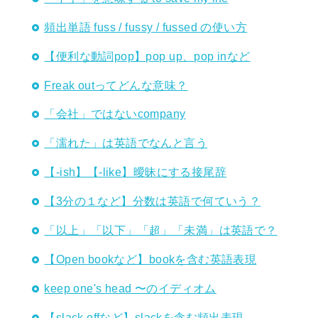
頻出単語 fuss / fussy / fussed の使い方
【便利な動詞pop】pop up、pop inなど
Freak outってどんな意味？
「会社」ではないcompany
「濡れた」は英語でなんと言う
【-ish】【-like】曖昧にする接尾辞
【3分の１など】分数は英語で何ていう？
「以上」「以下」「超」「未満」は英語で？
【Open bookなど】bookを含む英語表現
keep one's head 〜のイディオム
【slack offなど】slackを含む頻出表現