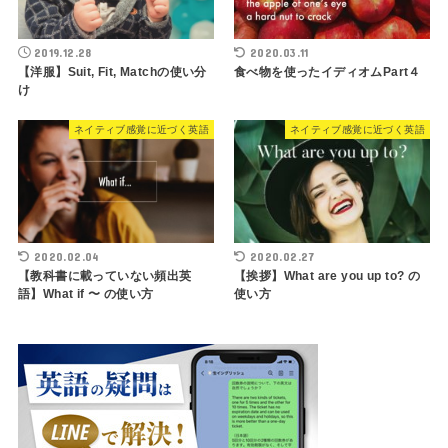
2019.12.28
2020.03.11
【洋服】Suit, Fit, Matchの使い分
食べ物を使ったイディオムPart４
け
ネイティブ感覚に近づく英語
ネイティブ感覚に近づく英語
2020.02.04
2020.02.27
【教科書に載っていない頻出英
【挨拶】What are you up to? の
語】What if 〜 の使い方
使い方