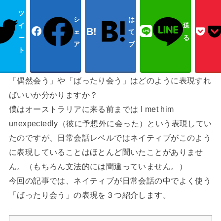
ツ
シ
は
イ
送
ェ
て
ー
る
ア
ブ
ト
「偶然会う」や「ばったり会う」はどのように表現すれ
ばいいか分かりますか？
僕はオーストラリアに来る前までは I met him
unexpectedly（彼に予想外に会った）という表現してい
たのですが、日常会話レベルではネイティブがこのよう
に表現していることはほとんど聞いたことがありませ
ん。（もちろん文法的には間違っていません。）
今回の記事では、ネイティブが日常会話の中でよく使う
「ばったり会う」の表現を３つ紹介します。