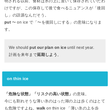
明される以前、食材は氷の上に置いて保存されていたわ
けですが、この保存して後で食べるニュアンスが「後回
し」の語源なんだそう。
put
〜 on ice で「〜を後回しにする」の意味になりま
す。
We should
put our plan on ice
until next year.
計画を来年まで
延期しよう
。
on thin ice
「危険な状態」「リスクの高い状態」
の意味。
今にも割れそうな薄い氷のはった湖の上は歩くのはとて
も危険ですよね。
walk
on thin ice 「薄い氷の上を歩