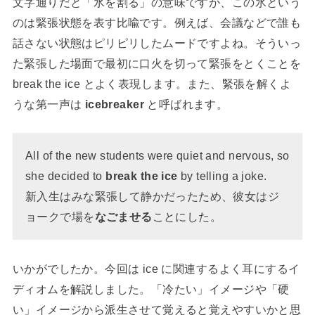
文字通りだと「氷を割る」の意味ですが、この氷という
のは緊張状態を表す比喩です。例えば、会議などで誰も
話さない状態はピリピリしたムードですよね。そういっ
た緊張した場面で最初に口火を切って緊張をとくことを
break the ice とよく表現します。また、緊張を解くよ
うな第一声は
icebreaker
と呼ばれます。
All of the new students were quiet and nervous, so
she decided to
break the ice
by telling a joke.
新入生はみな緊張して静かだったため、彼女はジ
ョークで場を
なごませる
ことにした。
いかがでしたか。今回は ice に関連するよく耳にするイ
ディオムを解説しました。「冷たい」イメージや「硬
い」イメージから派生させて覚えると覚えやすいかと思