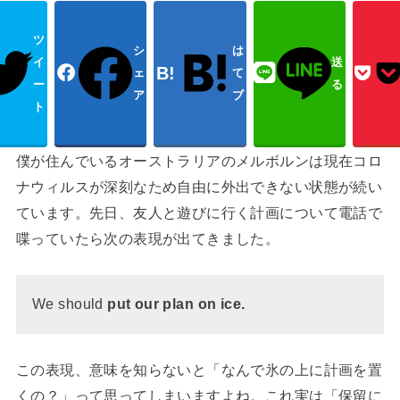
ツ
シ
は
イ
送
ェ
て
ー
る
ア
ブ
ト
僕が住んでいるオーストラリアのメルボルンは現在コロ
ナウィルスが深刻なため自由に外出できない状態が続い
ています。先日、友人と遊びに行く計画について電話で
喋っていたら次の表現が出てきました。
We should
put our plan on ice.
この表現、意味を知らないと「なんで氷の上に計画を置
くの？」って思ってしまいますよね。これ実は「保留に