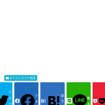
オーストラリア英語
ツ
シ
は
イ
送
ェ
て
ー
る