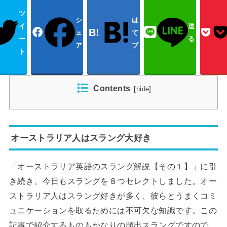
ツ
シ
は
イ
送
ェ
て
ー
る
ア
ブ
ト
Contents
[
hide
]
オーストラリア人はスラング大好き
「オーストラリア英語のスラング解説【その１】」に引
き続き、今日もスラングを８つセレクトしました。オー
ストラリア人はスラング好きが多く、彼らとうまくコミ
ュニケーションを取るためには不可欠な知識です。この
記事で紹介するものもかなりの頻出スラングですので、