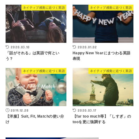
ネイティブ感覚に近づく英語
ネイティブ感覚に近づく英語
2020.03.10
2020.01.02
「話がそれる」は英語で何とい
Happy New Yearにまつわる英語
う？
表現
ネイティブ感覚に近づく英語
ネイティブ感覚に近づく英語
2019.12.28
2020.03.17
【洋服】Suit, Fit, Matchの使い分
【far too much等】「しすぎ」の
け
tooを更に強調する