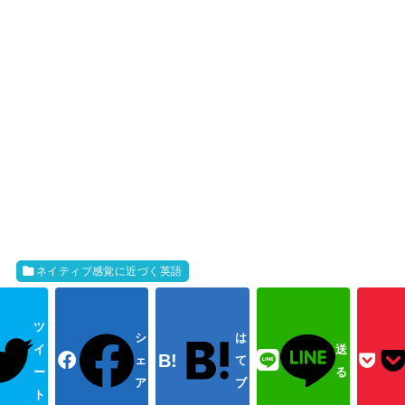
ネイティブ感覚に近づく英語
ツ
シ
は
イ
送
ェ
て
ー
る
ア
ブ
ト