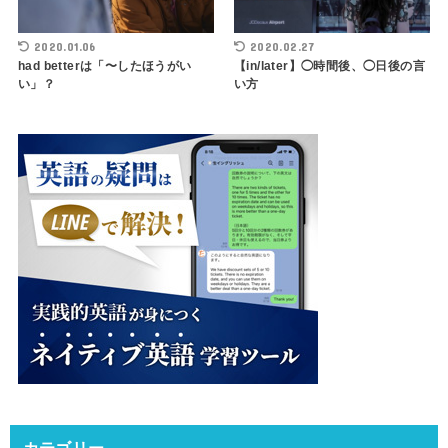
2020.01.06
2020.02.27
had betterは「〜したほうがい
【in/later】◯時間後、◯日後の言
い」？
い方
カテゴリー