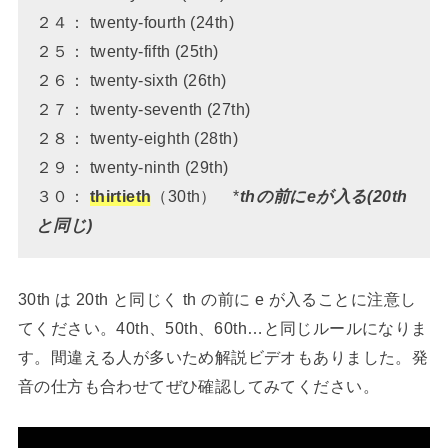
２４： twenty-fourth (24th)
２５： twenty-fifth (25th)
２６： twenty-sixth (26th)
２７： twenty-seventh (27th)
２８： twenty-eighth (28th)
２９： twenty-ninth (29th)
３０：
thirtieth
（30th） *
thの前にeが入る
(20th
と同じ)
30th は 20th と同じく th の前に e が入ることに注意し
てください。40th、50th、60th…と同じルールになりま
す。間違える人が多いため解説ビデオもありました。発
音の仕方も合わせてぜひ確認してみてください。