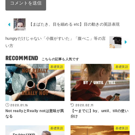
【まばたき、目を細める etc】目の動きの英語表現
hungryだけじゃない「小腹がすいた」「腹ぺこ」等の言
い方
RECOMMEND
基礎英語
基礎英語
2020.01.16
2020.02.11
Not reallyとReally notは意味が異
【〜までに】by、until、tillの使い
なる
分け
基礎英語
基礎英語