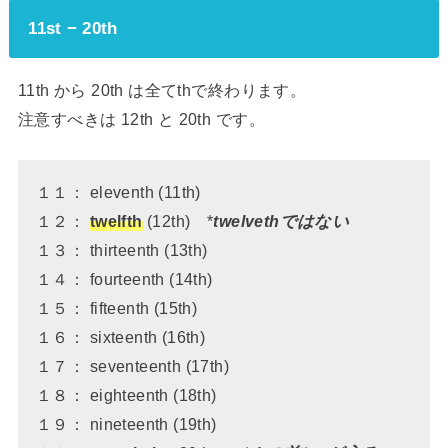
11st − 20th
11th から 20th は全てthで終わります。
注意すべきは 12th と 20th です。
１１： eleventh (11th)
１２：
twelfth
(12th) *
twelvethではない
１３： thirteenth (13th)
１４： fourteenth (14th)
１５： fifteenth (15th)
１６： sixteenth (16th)
１７： seventeenth (17th)
１８： eighteenth (18th)
１９： nineteenth (19th)