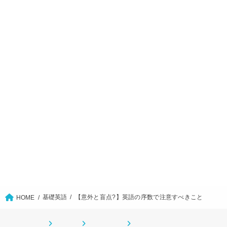
基礎英語
【意外と盲点?】英語の序数で注意すべきこと
HOME
ホーム
CONTACT
サイトマップ