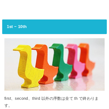
1st − 10th
first、second、third 以外の序数は全て th で終わりま
す。