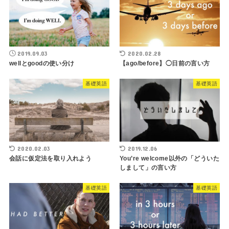
2019.09.03
2020.02.28
wellとgoodの使い分け
【ago/before】◯日前の言い方
基礎英語
基礎英語
2020.02.03
2019.12.06
会話に仮定法を取り入れよう
You’re welcome以外の「どういた
しまして」の言い方
基礎英語
基礎英語