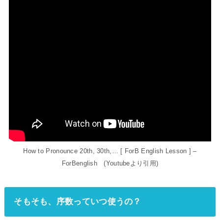
How to Pronounce 20th, 30th,… [ ForB English Lesson ] –
ForBenglish (Youtubeより引用)
そもそも、序数っていつ使うの？