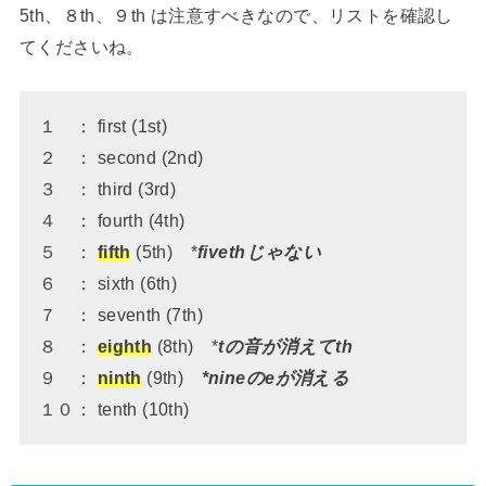
5th、８th、９th は注意すべきなので、リストを確認し
てくださいね。
１ ： first (1st)
２ ： second (2nd)
３ ： third (3rd)
４ ： fourth (4th)
５ ：
fifth
(5th) *
fivethじゃない
６ ： sixth (6th)
７ ： seventh (7th)
８ ：
eighth
(8th) *
tの音が消えてth
９ ：
ninth
(9th)
*nineのeが消える
１０： tenth (10th)