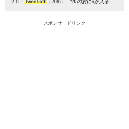
２０：
twentieth
（20th） *
thの前にeが入る
スポンサードリンク