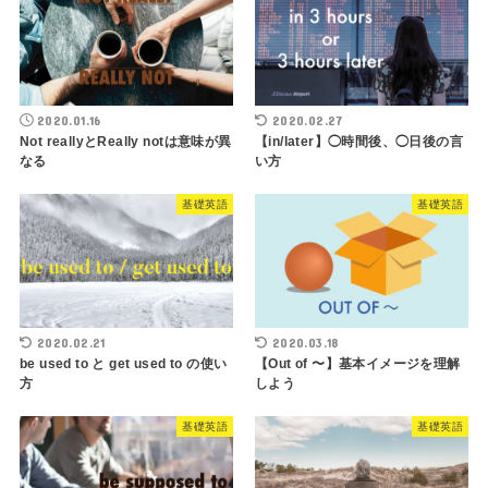
2020.01.16
2020.02.27
Not reallyとReally notは意味が異
【in/later】◯時間後、◯日後の言
なる
い方
基礎英語
基礎英語
2020.02.21
2020.03.18
be used to と get used to の使い
【Out of 〜】基本イメージを理解
方
しよう
基礎英語
基礎英語