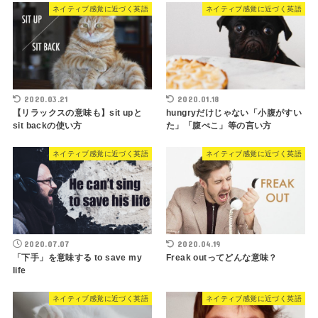
ネイティブ感覚に近づく英語
ネイティブ感覚に近づく英語
2020.03.21
2020.01.18
【リラックスの意味も】sit upと
hungryだけじゃない「小腹がすい
sit backの使い方
た」「腹ぺこ」等の言い方
ネイティブ感覚に近づく英語
ネイティブ感覚に近づく英語
2020.07.07
2020.04.19
「下手」を意味する to save my
Freak outってどんな意味？
life
ネイティブ感覚に近づく英語
ネイティブ感覚に近づく英語