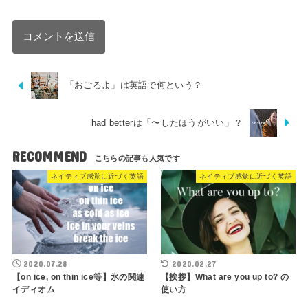
「おごるよ」は英語で何という？
had betterは「〜したほうがいい」？
RECOMMEND
ネイティブ感覚に近づく英語
ネイティブ感覚に近づく英語
2020.07.28
2020.02.27
【on ice, on thin ice等】氷の関連
【挨拶】What are you up to? の
イディオム
使い方