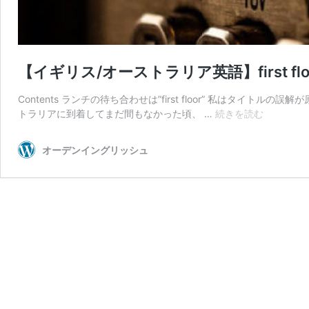
【イギリス/オーストラリア英語】first f
Contents ランチの待ち合わせは”first floor” 私はタ
【イ
トラリアに到着してまだ間もなかった頃、 …
続きを読む
ギ
リ
オーデンイングリッシュ
ス/
オ
ー
ス
ト
ラ
リ
ア
英
語】
first